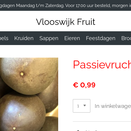
gdagen Maandag t/m Zaterdag. Voor 17.00 uur besteld, morgen in
Vlooswijk Fruit
els
Kruiden
Sappen
Eieren
Feestdagen
Bro
Passievruch
€ 0,99
In winkelwag