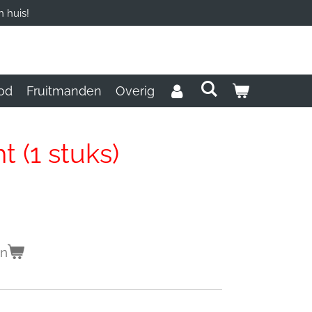
 huis!
od
Fruitmanden
Overig
t (1 stuks)
en