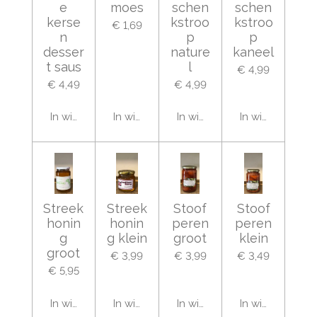
e
moes
schen
schen
kerse
kstroo
kstroo
€ 1,69
n
p
p
desser
nature
kaneel
t saus
l
€ 4,99
€ 4,49
€ 4,99
In winkelwagen
In winkelwagen
In winkelwagen
In winkelwage
Streek
Streek
Stoof
Stoof
honin
honin
peren
peren
g
g klein
groot
klein
groot
€ 3,99
€ 3,99
€ 3,49
€ 5,95
In winkelwagen
In winkelwagen
In winkelwagen
In winkelwage