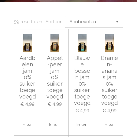
59 resultaten
Sorteer:
Aardb
Appel
Blauw
Brame
eien
-peer
e
n-
jam
jam
besse
anana
0%
0%
n jam
s jam
suiker
suiker
0%
0%
toege
toege
suiker
suiker
voegd
voegd
toege
toege
voegd
voegd
€ 4,99
€ 4,99
€ 4,99
€ 4,99
In winkelwagen
In winkelwagen
In winkelwagen
In winkelwage