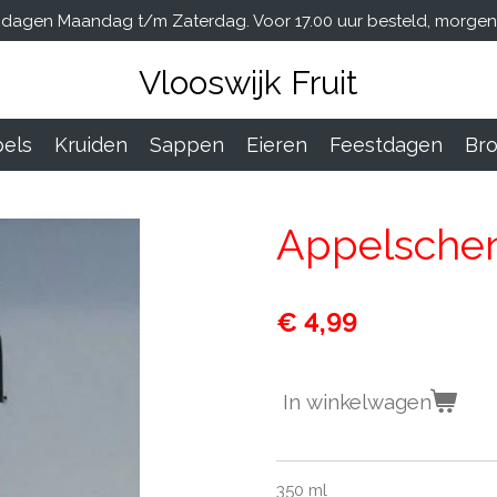
dagen Maandag t/m Zaterdag. Voor 17.00 uur besteld, morgen i
Vlooswijk Fruit
els
Kruiden
Sappen
Eieren
Feestdagen
Br
Appelschen
€ 4,99
In winkelwagen
350 ml