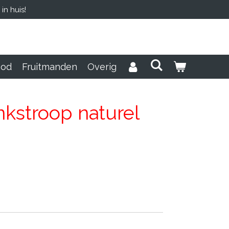
n huis!
ood
Fruitmanden
Overig
kstroop naturel