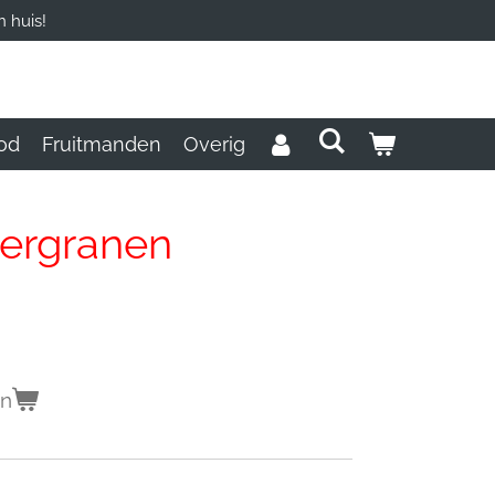
 huis!
od
Fruitmanden
Overig
eergranen
en