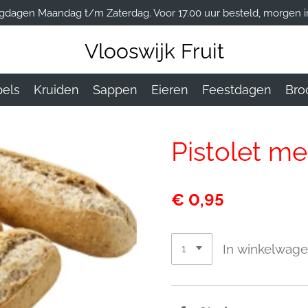
gdagen Maandag t/m Zaterdag. Voor 17.00 uur besteld, morgen in
Vlooswijk Fruit
els
Kruiden
Sappen
Eieren
Feestdagen
Bro
Pistolet m
€ 0,95
In winkelwag