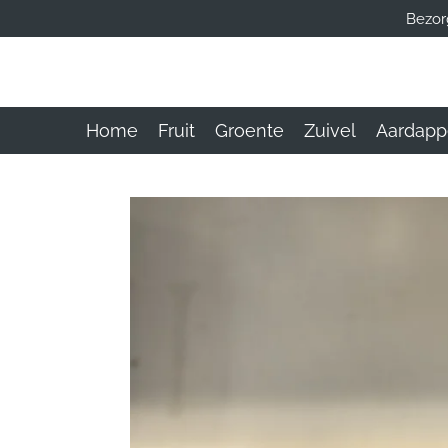
Bezor
Ga
direct
naar
de
hoofdinhoud
Home
Fruit
Groente
Zuivel
Aardapp