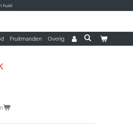
 huis!
od
Fruitmanden
Overig
k
en