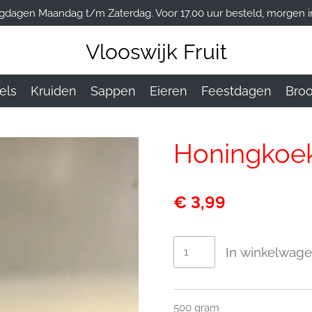
gdagen Maandag t/m Zaterdag. Voor 17.00 uur besteld, morgen in
Vlooswijk Fruit
els
Kruiden
Sappen
Eieren
Feestdagen
Bro
Honingkoe
€ 3,99
In winkelwag
500 gram