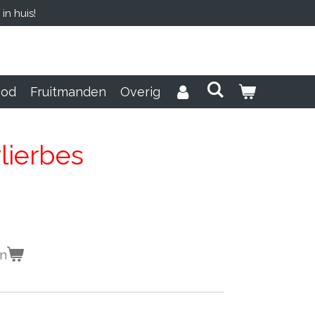
n huis!
ood
Fruitmanden
Overig
lierbes
en