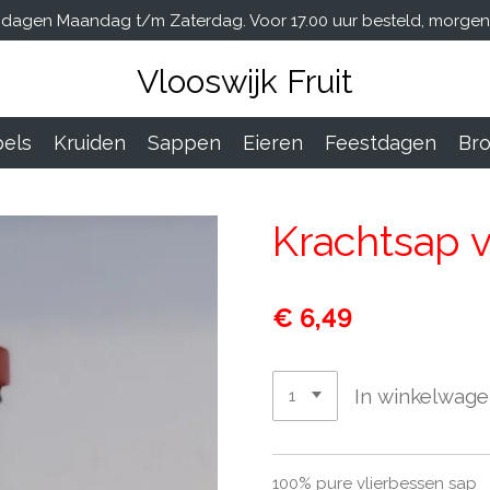
dagen Maandag t/m Zaterdag. Voor 17.00 uur besteld, morgen i
Vlooswijk Fruit
els
Kruiden
Sappen
Eieren
Feestdagen
Br
Krachtsap v
€ 6,49
In winkelwag
100% pure vlierbessen sap