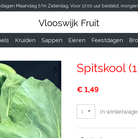
dagen Maandag t/m Zaterdag. Voor 17.00 uur besteld, morgen i
Vlooswijk Fruit
els
Kruiden
Sappen
Eieren
Feestdagen
Br
Spitskool (
€ 1,49
In winkelwag