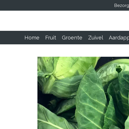
Bezorg
Ga
direct
naar
de
hoofdinhoud
Home
Fruit
Groente
Zuivel
Aardapp