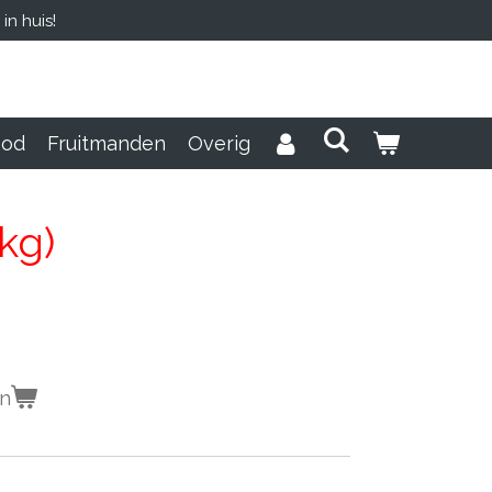
n huis!
ood
Fruitmanden
Overig
1kg)
en