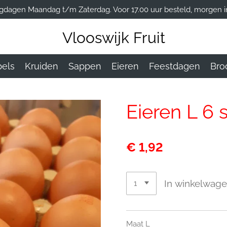
gdagen Maandag t/m Zaterdag. Voor 17.00 uur besteld, morgen in
Vlooswijk Fruit
els
Kruiden
Sappen
Eieren
Feestdagen
Bro
Eieren L 6 
€ 1,92
In winkelwag
Maat L