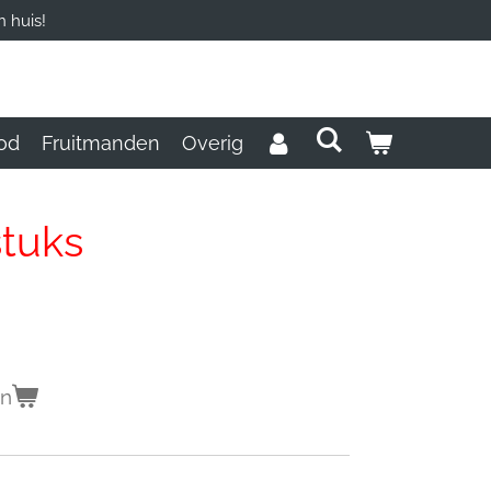
 huis!
od
Fruitmanden
Overig
stuks
en